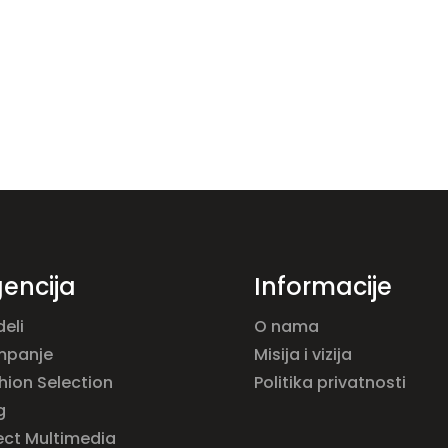
encija
Informacije
eli
O nama
mpanje
Misija i vizija
hion Selection
Politika privatnosti
g
ect Multimedia