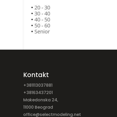
•
20 - 30
•
30 - 40
•
40 - 50
•
50 - 60
•
Senior
Kontakt
+381113037881
+38163437201
Makedonska 24,
11000 Beograd
office@selectmodeling.net