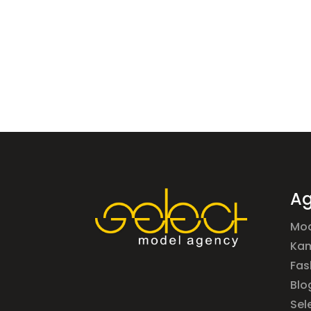
Ag
Mod
Ka
Fas
Blo
Sel