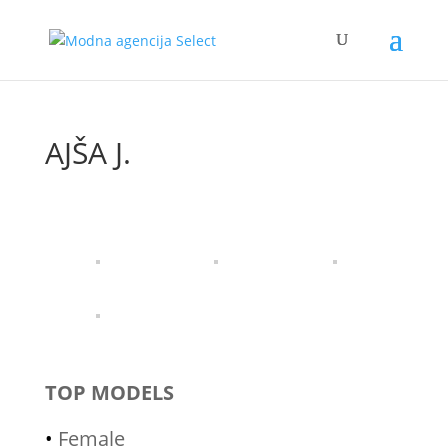
AJŠA J.
TOP MODELS
•
Female