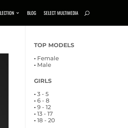
LECTION
BLOG
SELECT MULTIMEDIA
TOP MODELS
•
Female
•
Male
GIRLS
•
3 - 5
•
6 - 8
•
9 - 12
•
13 - 17
•
18 - 20