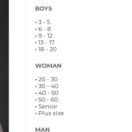
BOYS
•
3 - 5
•
6 - 8
•
9 - 12
•
13 - 17
•
18 - 20
WOMAN
•
20 - 30
•
30 - 40
•
40 - 50
•
50 - 60
•
Senior
•
Plus size
MAN