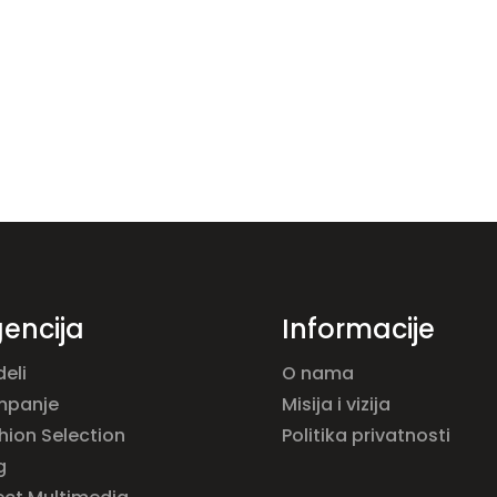
encija
Informacije
eli
O nama
mpanje
Misija i vizija
hion Selection
Politika privatnosti
g