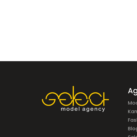
Ag
Mod
Ka
Fas
Blo