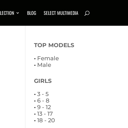
LECTION
BLOG
SELECT MULTIMEDIA
TOP MODELS
•
Female
•
Male
GIRLS
•
3 - 5
•
6 - 8
•
9 - 12
•
13 - 17
•
18 - 20