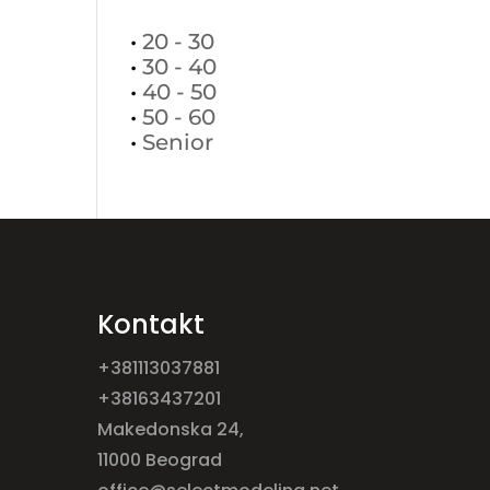
•
20 - 30
•
30 - 40
•
40 - 50
•
50 - 60
•
Senior
Kontakt
+381113037881
+38163437201
Makedonska 24,
11000 Beograd