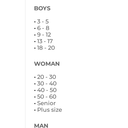
BOYS
•
3 - 5
•
6 - 8
•
9 - 12
•
13 - 17
•
18 - 20
WOMAN
•
20 - 30
•
30 - 40
•
40 - 50
•
50 - 60
•
Senior
•
Plus size
MAN