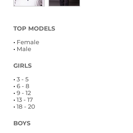
TOP MODELS
•
Female
•
Male
GIRLS
•
3 - 5
•
6 - 8
•
9 - 12
•
13 - 17
•
18 - 20
BOYS