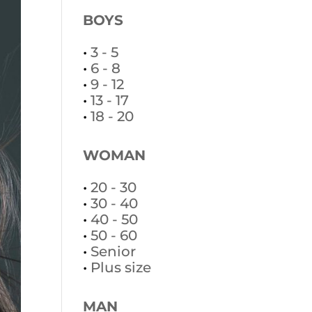
BOYS
•
3 - 5
•
6 - 8
•
9 - 12
•
13 - 17
•
18 - 20
WOMAN
•
20 - 30
•
30 - 40
•
40 - 50
•
50 - 60
•
Senior
•
Plus size
MAN