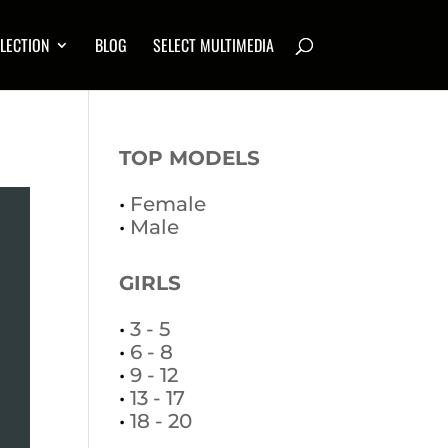
LECTION
BLOG
SELECT MULTIMEDIA
TOP MODELS
•
Female
•
Male
GIRLS
•
3 - 5
•
6 - 8
•
9 - 12
•
13 - 17
•
18 - 20