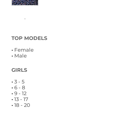
TOP MODELS
•
Female
•
Male
GIRLS
•
3 - 5
•
6 - 8
•
9 - 12
•
13 - 17
•
18 - 20