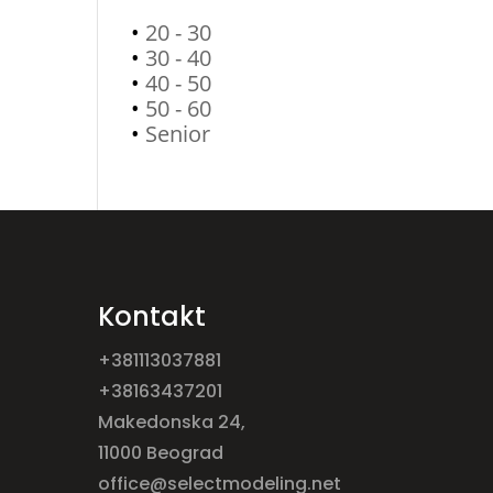
•
20 - 30
•
30 - 40
•
40 - 50
•
50 - 60
•
Senior
Kontakt
+381113037881
+38163437201
Makedonska 24,
11000 Beograd
office@selectmodeling.net