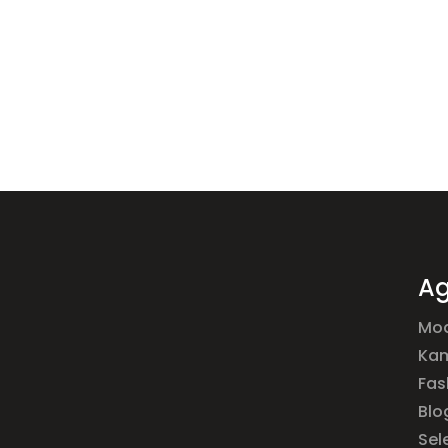
Ag
Mod
Ka
Fas
Blo
Sel