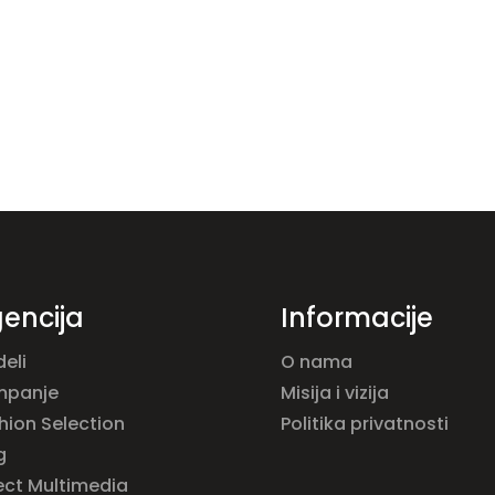
encija
Informacije
eli
O nama
mpanje
Misija i vizija
hion Selection
Politika privatnosti
g
ect Multimedia