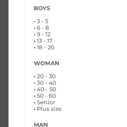
BOYS
•
3 - 5
•
6 - 8
•
9 - 12
•
13 - 17
•
18 - 20
WOMAN
•
20 - 30
•
30 - 40
•
40 - 50
•
50 - 60
•
Senior
•
Plus size
MAN