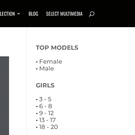
LECTION
BLOG
SELECT MULTIMEDIA
TOP MODELS
•
Female
•
Male
GIRLS
•
3 - 5
•
6 - 8
•
9 - 12
•
13 - 17
•
18 - 20