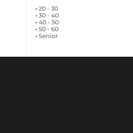
•
20 - 30
•
30 - 40
•
40 - 50
•
50 - 60
•
Senior
+381113037881
+38163437201
Makedonska 24,
11000 Beograd
office@selectmodeling.net