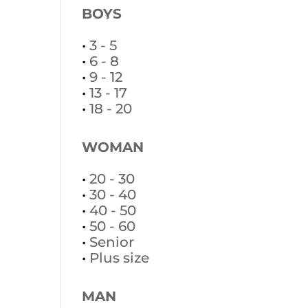
BOYS
•
3 - 5
•
6 - 8
•
9 - 12
•
13 - 17
•
18 - 20
WOMAN
•
20 - 30
•
30 - 40
•
40 - 50
•
50 - 60
•
Senior
•
Plus size
MAN