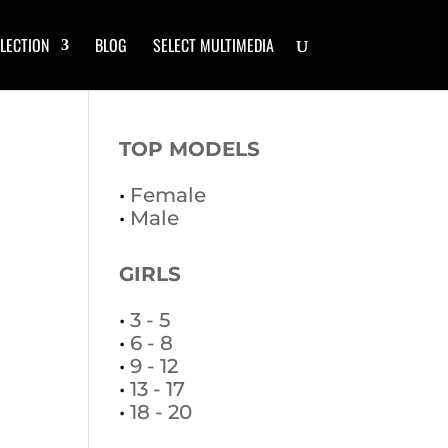
LECTION
BLOG
SELECT MULTIMEDIA
TOP MODELS
•
Female
•
Male
GIRLS
•
3 - 5
•
6 - 8
•
9 - 12
•
13 - 17
•
18 - 20