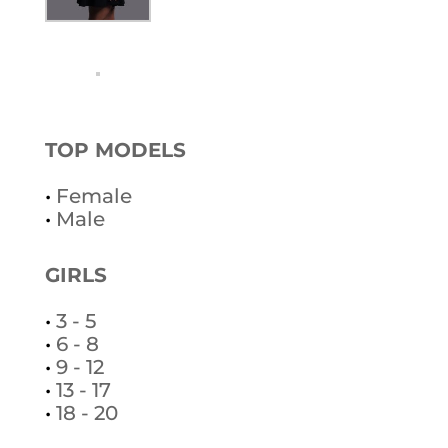
TOP MODELS
•
Female
•
Male
GIRLS
•
3 - 5
•
6 - 8
•
9 - 12
•
13 - 17
•
18 - 20