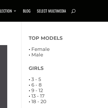
LECTION
BLOG
SELECT MULTIMEDIA
TOP MODELS
•
Female
•
Male
GIRLS
•
3 - 5
•
6 - 8
•
9 - 12
•
13 - 17
•
18 - 20