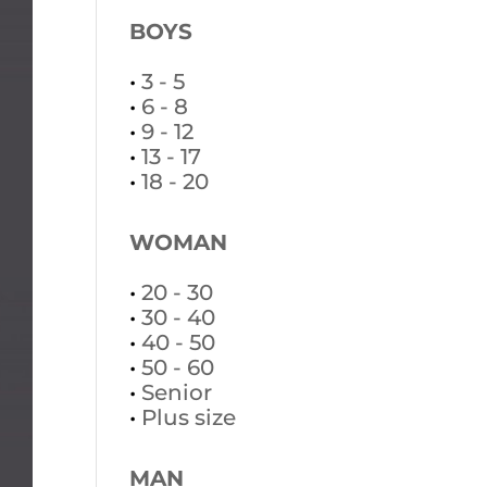
BOYS
•
3 - 5
•
6 - 8
•
9 - 12
•
13 - 17
•
18 - 20
WOMAN
•
20 - 30
•
30 - 40
•
40 - 50
•
50 - 60
•
Senior
•
Plus size
MAN