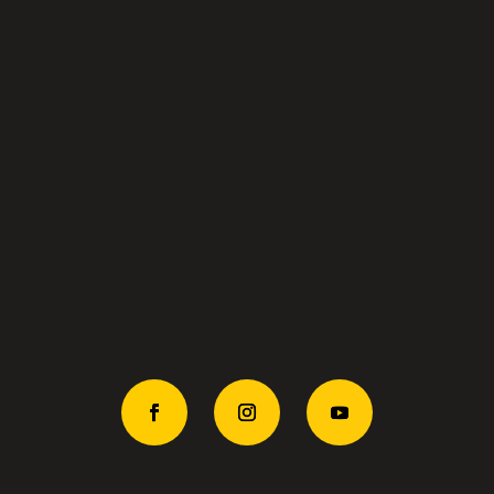
+381113037881
+38163437201
Makedonska 24,
11000 Beograd
office@selectmodeling.net