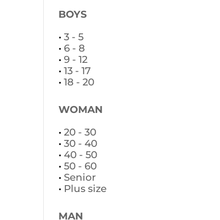
BOYS
•
3 - 5
•
6 - 8
•
9 - 12
•
13 - 17
•
18 - 20
WOMAN
•
20 - 30
•
30 - 40
•
40 - 50
•
50 - 60
•
Senior
•
Plus size
MAN