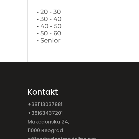
•
20 - 30
•
30 - 40
•
40 - 50
•
50 - 60
•
Senior
Kontakt
+381113037881
+38163437201
Makedonska 24,
11000 Beograd