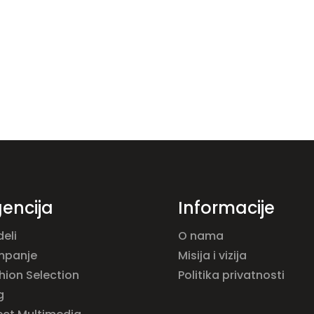
encija
Informacije
eli
O nama
mpanje
Misija i vizija
hion Selection
Politika privatnosti
g