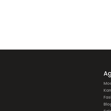
Ag
Mod
Ka
Fas
Blo