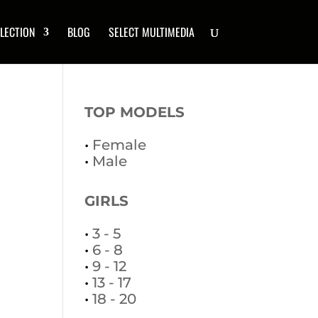
LECTION
BLOG
SELECT MULTIMEDIA
TOP MODELS
•
Female
•
Male
GIRLS
•
3 - 5
•
6 - 8
•
9 - 12
•
13 - 17
•
18 - 20