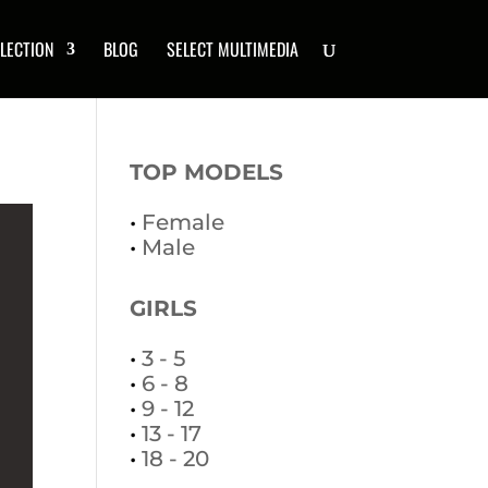
LECTION
BLOG
SELECT MULTIMEDIA
TOP MODELS
•
Female
•
Male
GIRLS
•
3 - 5
•
6 - 8
•
9 - 12
•
13 - 17
•
18 - 20