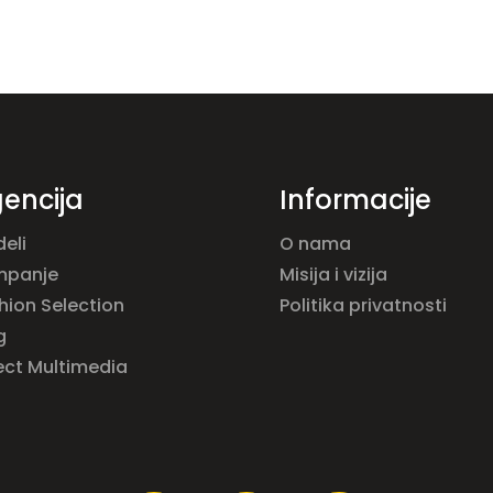
encija
Informacije
eli
O nama
mpanje
Misija i vizija
hion Selection
Politika privatnosti
g
ect Multimedia