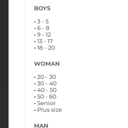
BOYS
•
3 - 5
•
6 - 8
•
9 - 12
•
13 - 17
•
18 - 20
WOMAN
•
20 - 30
•
30 - 40
•
40 - 50
•
50 - 60
•
Senior
•
Plus size
MAN