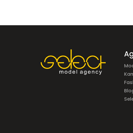
Ag
Mod
Ka
Fas
Blo
Sel