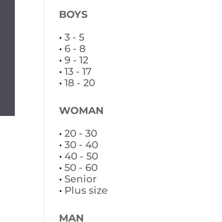
BOYS
•
3 - 5
•
6 - 8
•
9 - 12
•
13 - 17
•
18 - 20
WOMAN
•
20 - 30
•
30 - 40
•
40 - 50
•
50 - 60
•
Senior
•
Plus size
MAN