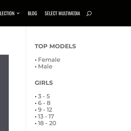
LECTION
BLOG
SELECT MULTIMEDIA
TOP MODELS
•
Female
•
Male
GIRLS
•
3 - 5
•
6 - 8
•
9 - 12
•
13 - 17
•
18 - 20