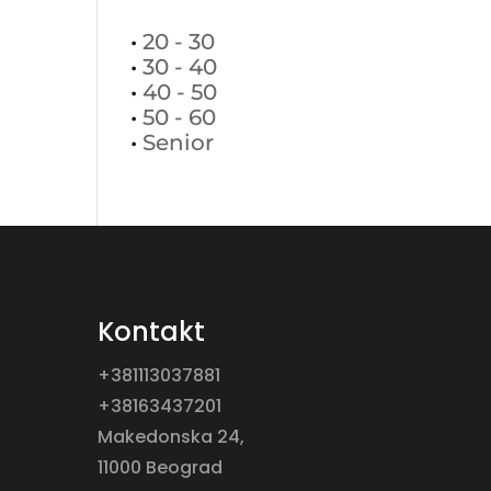
•
20 - 30
•
30 - 40
•
40 - 50
•
50 - 60
•
Senior
Kontakt
+381113037881
+38163437201
Makedonska 24,
11000 Beograd