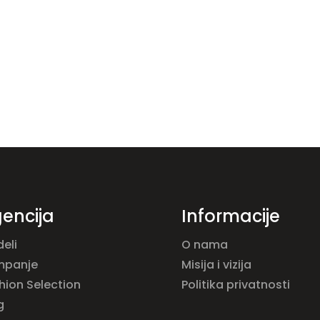
encija
Informacije
eli
O nama
mpanje
Misija i vizija
hion Selection
Politika privatnosti
g