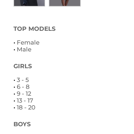
TOP MODELS
•
Female
•
Male
GIRLS
•
3 - 5
•
6 - 8
•
9 - 12
•
13 - 17
•
18 - 20
BOYS