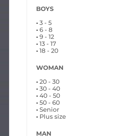
BOYS
•
3 - 5
•
6 - 8
•
9 - 12
•
13 - 17
•
18 - 20
WOMAN
•
20 - 30
•
30 - 40
•
40 - 50
•
50 - 60
•
Senior
•
Plus size
MAN