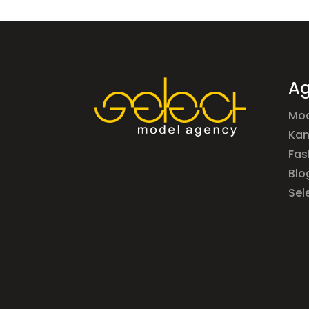
Ag
Mod
Ka
Fas
Blo
Sel