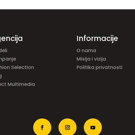
encija
Informacije
eli
O nama
mpanje
Misija i vizija
hion Selection
Politika privatnosti
g
ect Multimedia