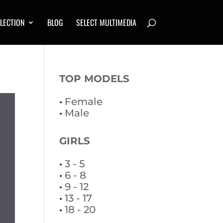
LECTION
BLOG
SELECT MULTIMEDIA
TOP MODELS
•
Female
•
Male
GIRLS
•
3 - 5
•
6 - 8
•
9 - 12
•
13 - 17
•
18 - 20