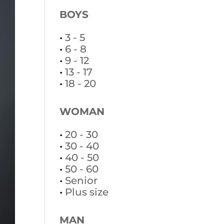
BOYS
•
3 - 5
•
6 - 8
•
9 - 12
•
13 - 17
•
18 - 20
WOMAN
•
20 - 30
•
30 - 40
•
40 - 50
•
50 - 60
•
Senior
•
Plus size
MAN