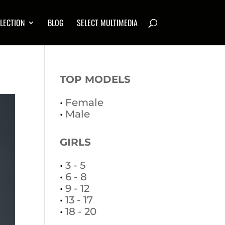
LECTION
BLOG
SELECT MULTIMEDIA
TOP MODELS
•
Female
•
Male
GIRLS
•
3 - 5
•
6 - 8
•
9 - 12
•
13 - 17
•
18 - 20