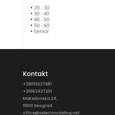
•
20 - 30
•
30 - 40
•
40 - 50
•
50 - 60
•
Senior
Kontakt
+381113037881
+38163437201
Makedonska 24,
11000 Beograd
office@selectmodeling.net