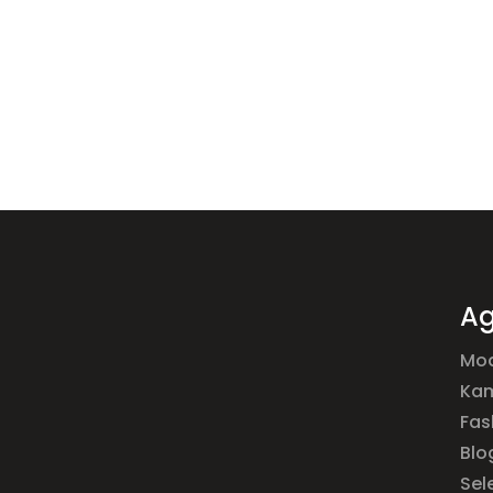
Ag
Mod
Ka
Fas
Blo
Sel