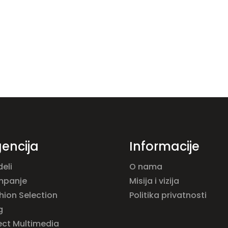
encija
Informacije
eli
O nama
mpanje
Misija i vizija
hion Selection
Politika privatnosti
g
ect Multimedia