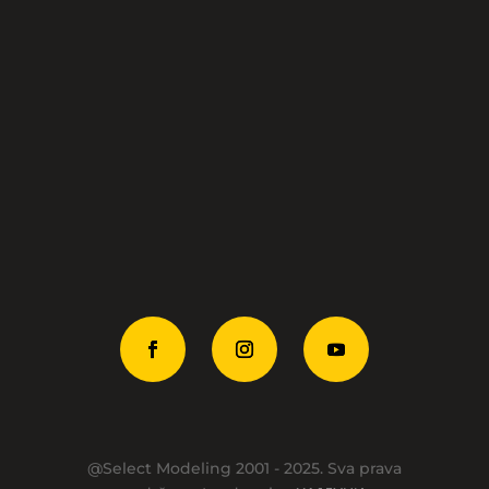
+381113037881
+38163437201
Makedonska 24,
11000 Beograd
office@selectmodeling.net
@Select Modeling 2001 - 2025. Sva prava