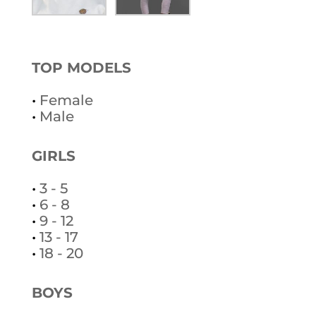
TOP MODELS
•
Female
•
Male
GIRLS
•
3 - 5
•
6 - 8
•
9 - 12
•
13 - 17
•
18 - 20
BOYS