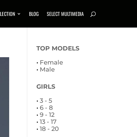
LECTION
BLOG
SELECT MULTIMEDIA
TOP MODELS
•
Female
•
Male
GIRLS
•
3 - 5
•
6 - 8
•
9 - 12
•
13 - 17
•
18 - 20