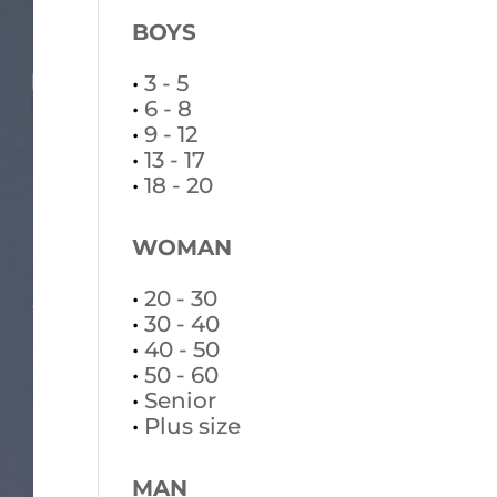
BOYS
•
3 - 5
•
6 - 8
•
9 - 12
•
13 - 17
•
18 - 20
WOMAN
•
20 - 30
•
30 - 40
•
40 - 50
•
50 - 60
•
Senior
•
Plus size
MAN