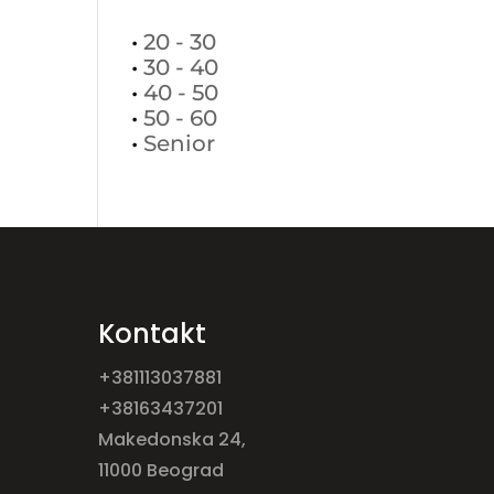
•
20 - 30
•
30 - 40
•
40 - 50
•
50 - 60
•
Senior
Kontakt
+381113037881
+38163437201
Makedonska 24,
11000 Beograd