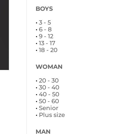
BOYS
•
3 - 5
•
6 - 8
•
9 - 12
•
13 - 17
•
18 - 20
WOMAN
•
20 - 30
•
30 - 40
•
40 - 50
•
50 - 60
•
Senior
•
Plus size
MAN