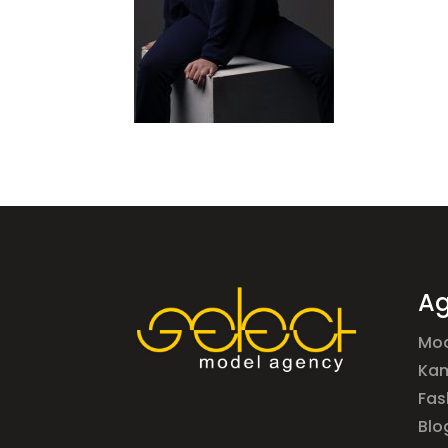
Ag
Mod
Ka
Fas
Blo