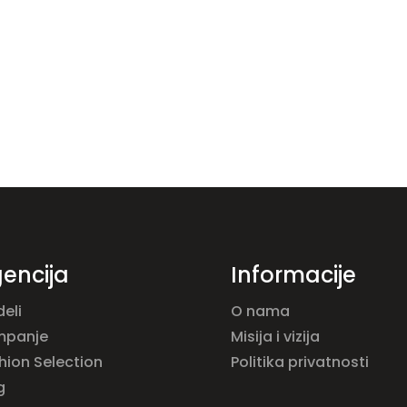
encija
Informacije
eli
O nama
mpanje
Misija i vizija
hion Selection
Politika privatnosti
g