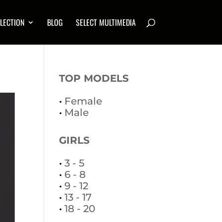
LECTION
BLOG
SELECT MULTIMEDIA
TOP MODELS
•
Female
•
Male
GIRLS
•
3 - 5
•
6 - 8
•
9 - 12
•
13 - 17
•
18 - 20