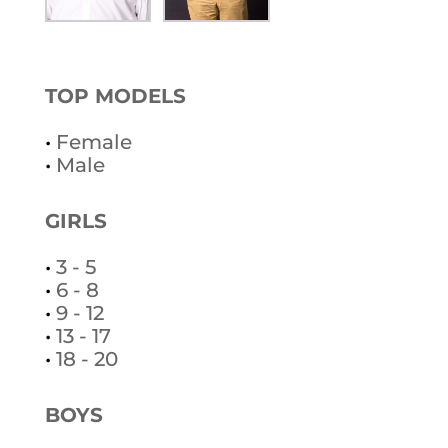
TOP MODELS
•
Female
•
Male
GIRLS
•
3 - 5
•
6 - 8
•
9 - 12
•
13 - 17
•
18 - 20
BOYS