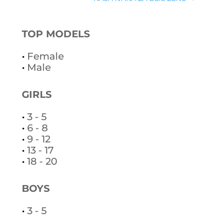
TOP MODELS
•
Female
•
Male
GIRLS
•
3 - 5
•
6 - 8
•
9 - 12
•
13 - 17
•
18 - 20
BOYS
•
3 - 5