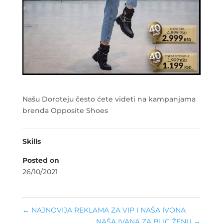
Našu Doroteju često ćete videti na kampanjama
brenda Opposite Shoes
Skills
Posted on
26/10/2021
←
NAJNOVIJA REKLAMA ZA VIP I NAŠA IVONA
NAŠA IVANA ZA BLIC ŽENU
→