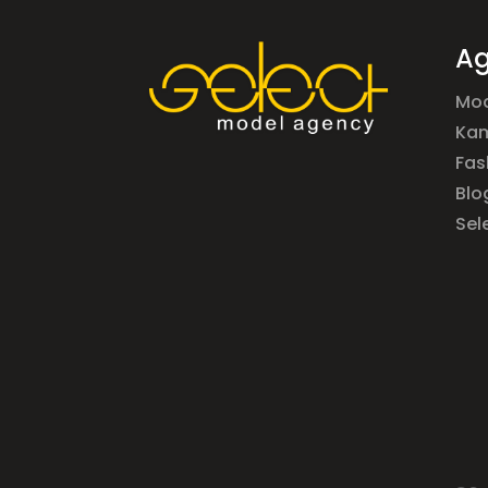
Ag
Mod
Ka
Fas
Blo
Sel