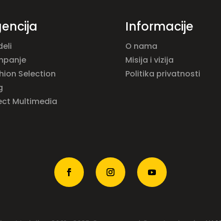
encija
Informacije
eli
O nama
mpanje
Misija i vizija
hion Selection
Politika privatnosti
g
ect Multimedia