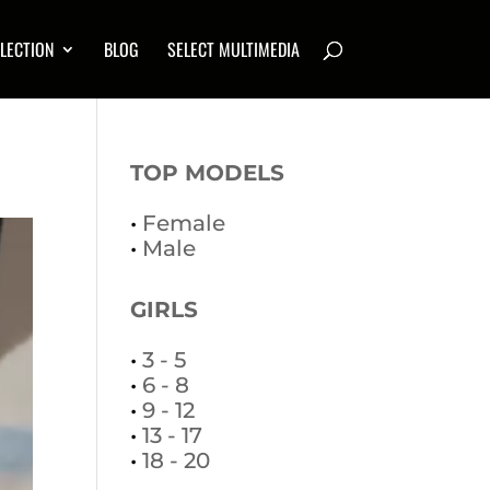
LECTION
BLOG
SELECT MULTIMEDIA
TOP MODELS
•
Female
•
Male
GIRLS
•
3 - 5
•
6 - 8
•
9 - 12
•
13 - 17
•
18 - 20