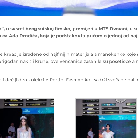
a”, u susret beogradskoj fimskoj premijeri u MTS Dvorani, u 
ca Ada Drndića, koja je podstaknuta pričom o jednoj od najp
e kreacije izrađene od najfinijih materijala a manekenke koje 
z prigodan nakit i krune, ove venčanice zasenile su posetioce a
 i dečiji deo kolekcije Pertini Fashion koji sadrži svečane halj