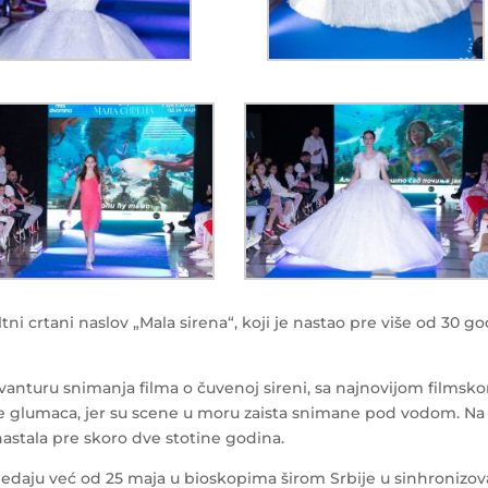
ultni crtani naslov „Mala sirena“, koji je nastao pre više od 30 g
 avanturu snimanja filma o čuvenoj sireni, sa najnovijom films
e glumaca, jer su scene u moru zaista snimane pod vodom. Na 
nastala pre skoro dve stotine godina.
edaju već od 25 maja u bioskopima širom Srbije u sinhronizovan