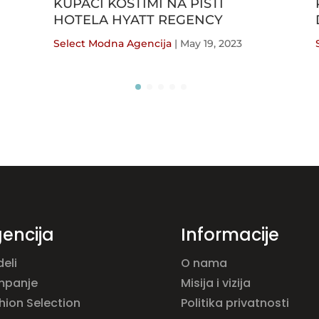
KUPAĆI KOSTIMI NA PISTI
HOTELA HYATT REGENCY
Select Modna Agencija
|
May 19, 2023
encija
Informacije
eli
O nama
mpanje
Misija i vizija
hion Selection
Politika privatnosti