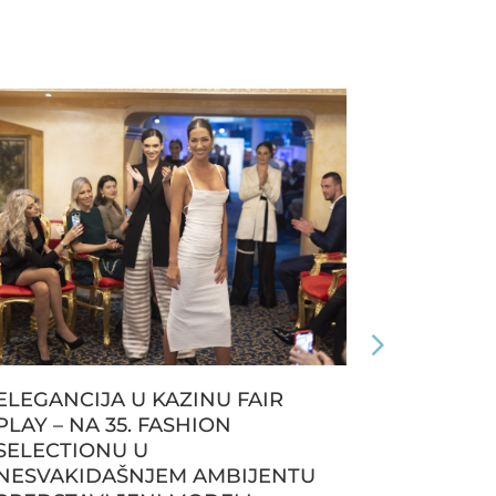
ELEGANCIJA U KAZINU FAIR
ZVONKO 
PLAY – NA 35. FASHION
KOLEKCI
SELECTIONU U
NEVIĐEN
NESVAKIDAŠNJEM AMBIJENTU
OTVARAN