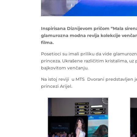
Inspirisana Diznijevom pričom “Mala siren
glamurozna modna revija kolekcije venčani
filma.
Posetioci su imali priliku da vide glamurozn
princeza. Ukrašene različitim kristalima, u
bajkovitom venčanju.
Na istoj reviji u MTS Dvorani predstavljen je
princezi Arijel.