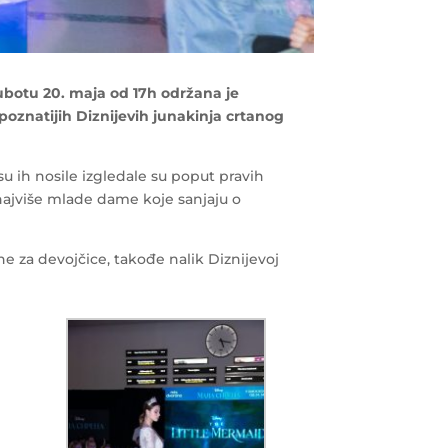
subotu 20. maja od 17h održana je
oznatijih Diznijevih junakinja crtanog
su ih nosile izgledale su poput pravih
 najviše mlade dame koje sanjaju o
ine za devojčice, takođe nalik Diznijevoj