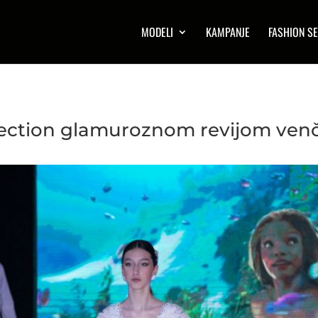
MODELI
KAMPANJE
FASHION SE
lection glamuroznom revijom venč