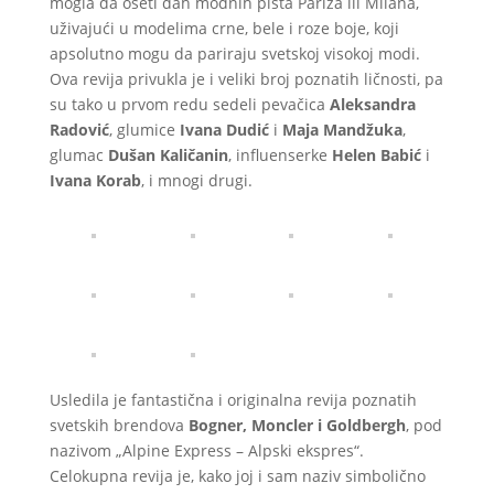
mogla da oseti dah modnih pista Pariza ili Milana,
uživajući u modelima crne, bele i roze boje, koji
apsolutno mogu da pariraju svetskoj visokoj modi.
Ova revija privukla je i veliki broj poznatih ličnosti, pa
su tako u prvom redu sedeli pevačica
Aleksandra
Radović
, glumice
Ivana Dudić
i
Maja Mandžuka
,
glumac
Dušan Kaličanin
, influenserke
Helen Babić
i
Ivana Korab
, i mnogi drugi.
Usledila je fantastična i originalna revija poznatih
svetskih brendova
Bogner, Moncler i Goldbergh
, pod
nazivom „Alpine Express – Alpski ekspres“.
Celokupna revija je, kako joj i sam naziv simbolično