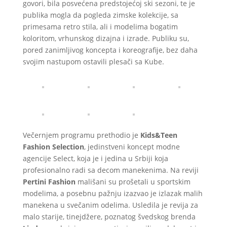
govori, bila posvećena predstojećoj ski sezoni, te je
publika mogla da pogleda zimske kolekcije, sa
primesama retro stila, ali i modelima bogatim
koloritom, vrhunskog dizajna i izrade. Publiku su,
pored zanimljivog koncepta i koreografije, bez daha
svojim nastupom ostavili plesači sa Kube.
Večernjem programu prethodio je
Kids&Teen
Fashion Selection
, jedinstveni koncept modne
agencije Select, koja je i jedina u Srbiji koja
profesionalno radi sa decom manekenima. Na reviji
Pertini Fashion
mališani su prošetali u sportskim
modelima, a posebnu pažnju izazvao je izlazak malih
manekena u svečanim odelima. Usledila je revija za
malo starije, tinejdžere, poznatog švedskog brenda