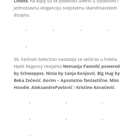
Lindex
, na kojoj su se posetioci uverili u udobnost i
jednostavnu eleganciju svojstvenu skandinavskom
dizajnu.
36. Fashion Selection nastavlja se večeras u hotelu
Hyatt Regency revijama
Nemanja Pantelić powered
by Schweppes
,
Ninia by Sanja Konjović
,
Big Hug by
Beka Zečević
,
Gorim – Apsolutno fantastične
,
Miss
Hoodie
,
AleksandrePavlović
i
Kristine Kovačević
.