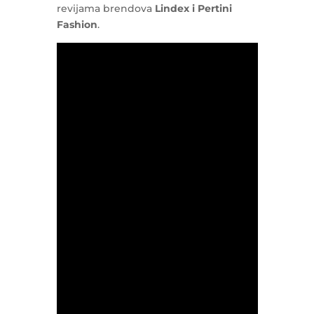
revijama brendova
Lindex i Pertini
Fashion
.