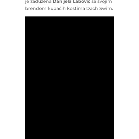
je zadužena
Danijela Labović
sa svojim
brendom kupaćih kostima Dach Swim.