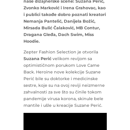
naše dizajnerske scene: Suzana Perić,
Zvonko Marković i Irena Grahovac, kao
i publici takođe dobro poznati kreatori
Nemanja Pantelić, Danijela Božić,
Mirsada Bulić Čalaković, MB Contur,
Dragana Gleđa, Dach Swim, Miss
Hoodie.
Zepter Fashion Selection je otvorila
Suzana Perić
velikom revijom sa
optimističnom porukom Love Came
Back. Heroine nove kolekcije Suzane
Perić bile su doktorke i medicinske
sestre, koje su na ovoj reviji neizmerne
zahvalnosti za sve što su činile tokom
pandemije virusa korona, skinule bele
mantile i ušle u kreacije Suzane Perić.